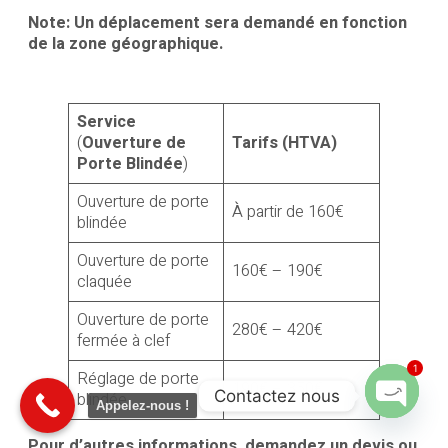
Note: Un déplacement sera demandé en fonction
de la zone géographique.
Service
(
Ouverture de
Tarifs (HTVA)
Porte Blindée
)
Ouverture de porte
À partir de 160€
blindée
Ouverture de porte
160€ – 190€
claquée
Ouverture de porte
280€ – 420€
fermée à clef
1
Réglage de porte
190€ – 350€
Contactez nous
blindée
Appelez-nous !
Open cha
Pour d’autres informations, demandez un devis ou