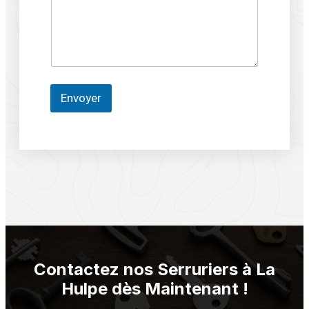
e
N
o
m
Envoyer
Contactez nos Serruriers à La
Hulpe dès Maintenant !