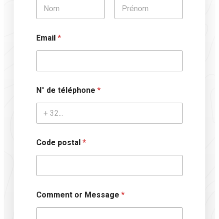
N
o
m
Prénom
Nom
C
Email
*
o
m
p
l
e
t
N° de téléphone
*
*
*
Code postal
*
t
é
l
é
p
h
Comment or Message
*
o
n