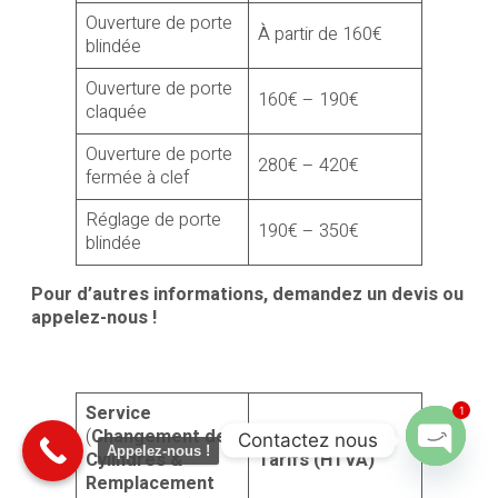
Ouverture de porte
À partir de 160€
blindée
Ouverture de porte
160€ – 190€
claquée
Ouverture de porte
280€ – 420€
fermée à clef
Réglage de porte
190€ – 350€
blindée
Pour d’autres informations, demandez un devis ou
appelez-nous !
Service
1
(
Changement de
Contactez nous
Appelez-nous !
Cylindres &
Tarifs (HTVA)
Open cha
Remplacement